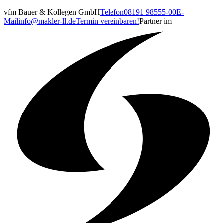
vfm Bauer & Kollegen GmbH
Telefon
08191 98555-00
E-
Mail
info@makler-ll.de
Termin vereinbaren!
Partner im