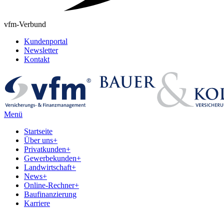
vfm-Verbund
Kundenportal
Newsletter
Kontakt
Menü
Startseite
Über uns
+
Privatkunden
+
Gewerbekunden
+
Landwirtschaft
+
News
+
Online-Rechner
+
Baufinanzierung
Karriere