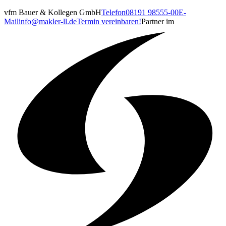
vfm Bauer & Kollegen GmbH
Telefon
08191 98555-00
E-
Mail
info@makler-ll.de
Termin vereinbaren!
Partner im