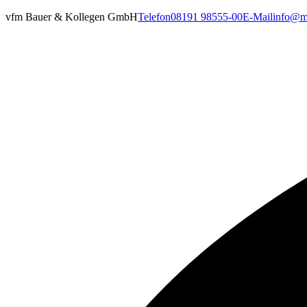
vfm Bauer & Kollegen GmbH
Telefon
08191 98555-00
E-Mail
info@ma