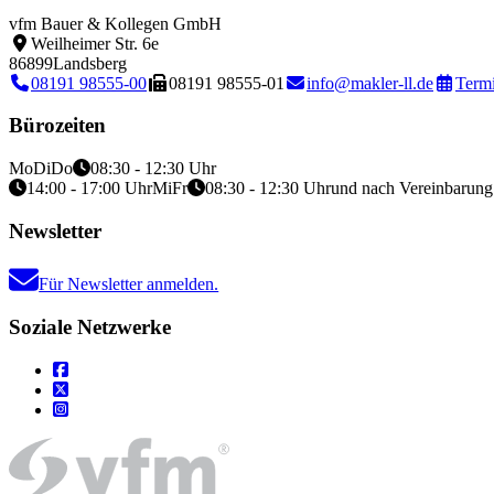
vfm Bauer & Kollegen GmbH
Weilheimer Str. 6e
86899
Landsberg
08191 98555-00
08191 98555-01
info@makler-ll.de
Termi
Bürozeiten
Mo
Di
Do
08:30 - 12:30 Uhr
14:00 - 17:00 Uhr
Mi
Fr
08:30 - 12:30 Uhr
und nach Vereinbarung
Newsletter
Für Newsletter anmelden.
Soziale Netzwerke