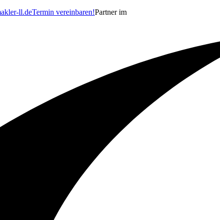
kler-ll.de
Termin vereinbaren!
Partner im