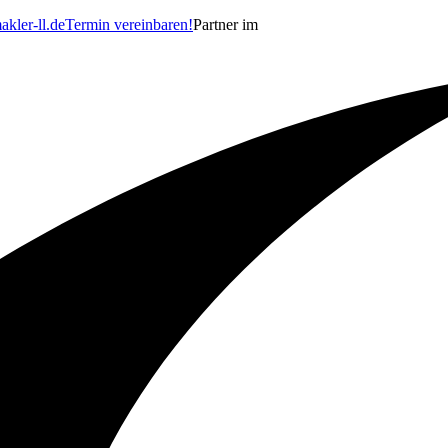
kler-ll.de
Termin vereinbaren!
Partner im