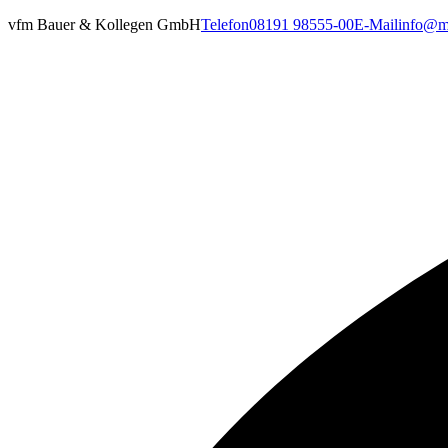
vfm Bauer & Kollegen GmbH
Telefon
08191 98555-00
E-Mail
info@ma