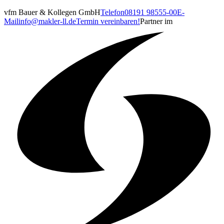
vfm Bauer & Kollegen GmbH
Telefon
08191 98555-00
E-
Mail
info@makler-ll.de
Termin vereinbaren!
Partner im