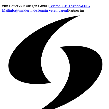
vfm Bauer & Kollegen GmbH
Telefon
08191 98555-00
E-
Mail
info@makler-ll.de
Termin vereinbaren!
Partner im