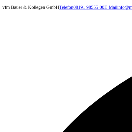
vfm Bauer & Kollegen GmbH
Telefon
08191 98555-00
E-Mail
info@ma