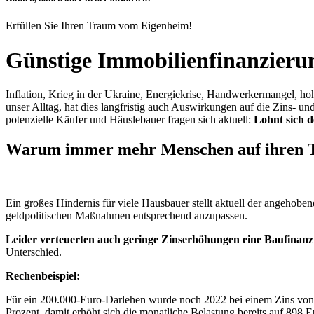
Erfüllen Sie Ihren Traum vom Eigenheim!
Günstige Immobilienfinanzierun
Inflation, Krieg in der Ukraine, Energiekrise, Handwerkermangel, hoh
unser Alltag, hat dies langfristig auch Auswirkungen auf die Zins-
potenzielle Käufer und Häuslebauer fragen sich aktuell:
Lohnt sich 
Warum immer mehr Menschen auf ihren T
Ein großes Hindernis für viele Hausbauer stellt aktuell der angehoben
geldpolitischen Maßnahmen entsprechend anzupassen.
Leider verteuerten auch geringe Zinserhöhungen eine Baufinanz
Unterschied.
Rechenbeispiel:
Für ein 200.000-Euro-Darlehen wurde noch 2022 bei einem Zins von 0,
Prozent, damit erhöht sich die monatliche Belastung bereits auf 898