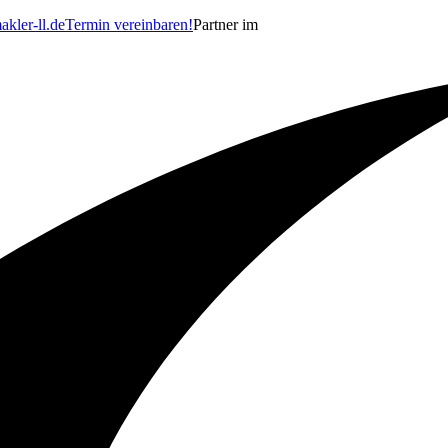
kler-ll.de
Termin vereinbaren!
Partner im