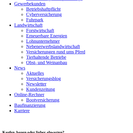
Gewerbekunden
Betriebshaftpflicht
Cyberversicherung
Fuhrpark
Landwirtschaft
Forstwirtschaft
Erneuerbare Energien
Lohnunternehmer
Nebenerwerbslandwirtschaft
Versicherungen rund ums Pferd
Tierhaltende Betriebe
Obst- und Weinanbau
News
Aktuelles
Versicherungsblog
Newsletter
Kundenzeitung
Online-Rechner
Bootversicherung
Baufinanzierung
Karriere
Kaufen, bauen oder lieber abwarten?