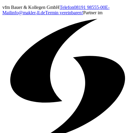
vfm Bauer & Kollegen GmbH
Telefon
08191 98555-00
E-
Mail
info@makler-ll.de
Termin vereinbaren!
Partner im