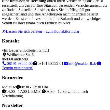
Eine
umfassende Beratung
durch Ihren Versicherungsmakler ist
essenziell, um den für Ihre Situation passenden Versicherungsschutz
zu finden. So stellen Sie sicher, dass Sie im Pflegefall gut
abgesichert sind und Ihre Angehörigen nicht finanziell belastet
werden. Es ist eine Investition in Ihre Zukunft und ein wichtiger
Schritt zu Ihrer finanziellen Freiheit im Alter.
Lassen Sie sich beraten – zum Kontaktformular
Kontakt
vfm Bauer & Kollegen GmbH
Weilheimer Str. 6e
86899
Landsberg
08191 98555-00
08191 98555-01
info@makler-ll.de
Termin vereinbaren!
Bürozeiten
Mo
Di
Do
08:30 - 12:30 Uhr
14:00 - 17:00 Uhr
Mi
Fr
08:30 - 12:30 Uhr
und nach
Vereinbarung
Newsletter