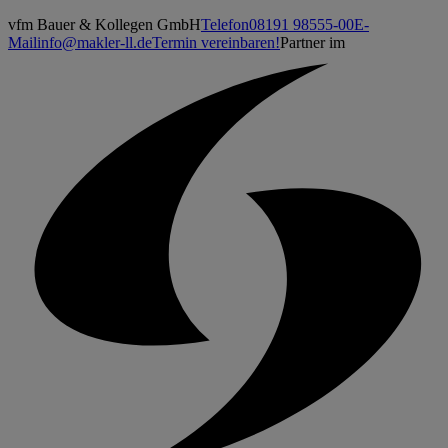
vfm Bauer & Kollegen GmbH
Telefon
08191 98555-00
E-
Mail
info@makler-ll.de
Termin vereinbaren!
Partner im