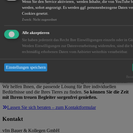
Bild-ID: 2364544539 Urheberrecht: Ricky kuo
Wenn Sie den Service aktivieren, werden Inhalte, die von YouTube be
werden, sofort angezeigt. Es werden ggf. personenbezogene Daten ve
Für Kleintiere wie Kaninchen oder Meerschweinchen gibt es meist
Cookies gesetzt.
keine speziellen Tierversicherungen, da die Behandlungskosten oft
Zweck
:
Nicht zugeordnet
überschaubar sind. Exotische Tiere wie Reptilien oder Papageien
können jedoch teure Tierarztkosten verursachen. Hier ist es sinnvoll,
Rücklagen zu bilden oder sich bei spezialisierten Versicherern nach
Alle akzeptieren
passenden Tarifen zu erkundigen.
Sie haben jederzeit das Recht Ihre Einwilligungen einzeln oder in Gä
Werden Einwilligungen zur Datenverarbeitung widerrufen, sind die b
Fazit: Absicherung für ein sorgenfreies
rechtmäßig erhobenen Daten vom Anbieter weiterhin verarbeitbar.
Zusammenleben
Einstellungen speichern
Eine Tierversicherung gibt Ihnen die Sicherheit, immer das Beste für
Ihr Haustier tun zu können – ohne finanzielle Sorgen. Ob
Berei
Tierkrankenversicherung, OP-Versicherung oder Haftpflichtschutz:
Wir helfen Ihnen, die passende Lösung für Ihre individuellen
Bedürfnisse und die Ihres Tieres zu finden.
So können Sie die Zeit
mit Ihrem treuen Begleiter sorgenfrei genießen.
Lassen Sie sich beraten – zum Kontaktformular
Kontakt
vfm Bauer & Kollegen GmbH