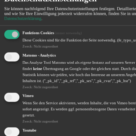
3. Tierhalterhaftpflicht – Schutz vor
Sie können nachfolgend Ihre Datenschutzeinstellungen festlegen.
Detailliert
Schadensansprüchen
und wie Sie Ihre Einwilligung jederzeit widerrufen können, finden Sie in un
Datenschutzerklärung
.
Bild-ID: 2435152245 Urheberrecht: Rita_Kochmarjova
Funktions Cookies
(immer notwendig)
Diese Cookies sind für die Funktion der Seite notwendig. (fe_typo_u
Besonders für Hunde oder Pferde ist die
Tierhalterhaftpflichtversicherung unverzichtbar. Sie schützt Sie,
Zweck
:
Nicht zugeordnet
wenn Ihr Tier Dritten Personen- oder Sachschäden zufügt. Ein
Matomo - Analytics
Hund, der einen Fahrradfahrer zu Fall bringt, oder ein Pferd, das
einen Zaun beschädigt, kann schnell hohe Schadensforderungen
Das Analyse Tool Matomo wird als eigene Instanz auf unseren Server
nach sich ziehen.
findet
keine
Übertragung an Google oder der gleichen statt. Durch d
Statistik können wir prüfen, wie hoch das Interesse an unserem Ange
Vorteile:
Inhalten ist. ("_pk_id","_pk_ref","_pk_ses","_pk_cvar","_pk_hsr")
Zweck
:
Nicht zugeordnet
Übernahme der Kosten bei Personen- und Sachschäden und
daraus resultierenden Vermögensschäden.
Vimeo
Rechtliche Unterstützung bei der Abwehr
Wenn Sie den Service aktivieren, werden Inhalte, die von Vimeo berei
von ungerechtfertigten Ansprüchen.
sofort angezeigt. Es werden ggf. personenbezogene Daten verarbeite
gesetzt.
4. Vorsicht bei exotischen Tieren
Zweck
:
Nicht zugeordnet
Youtube