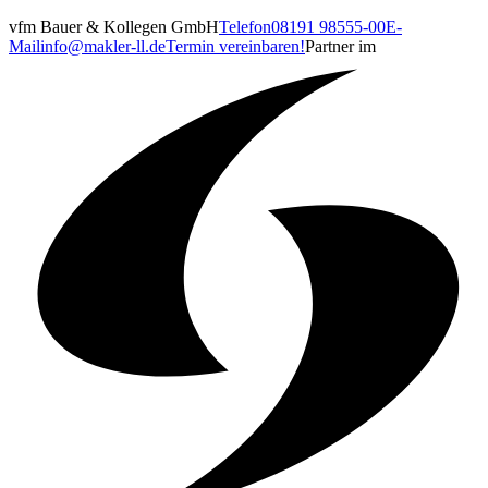
vfm Bauer & Kollegen GmbH
Telefon
08191 98555-00
E-
Mail
info@makler-ll.de
Termin vereinbaren!
Partner im