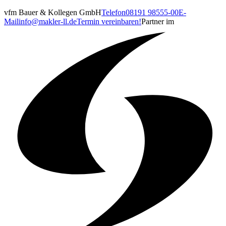
vfm Bauer & Kollegen GmbH
Telefon
08191 98555-00
E-
Mail
info@makler-ll.de
Termin vereinbaren!
Partner im