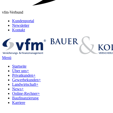
vfm-Verbund
Kundenportal
Newsletter
Kontakt
Menü
Startseite
Über uns
+
Privatkunden
+
Gewerbekunden
+
Landwirtschaft
+
News
+
Online-Rechner
+
Baufinanzierung
Karriere