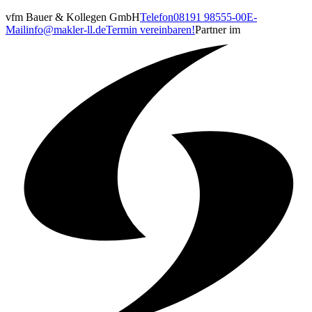
vfm Bauer & Kollegen GmbH
Telefon
08191 98555-00
E-
Mail
info@makler-ll.de
Termin vereinbaren!
Partner im