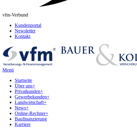
vfm-Verbund
Kundenportal
Newsletter
Kontakt
Menü
Startseite
Über uns
+
Privatkunden
+
Gewerbekunden
+
Landwirtschaft
+
News
+
Online-Rechner
+
Baufinanzierung
Karriere