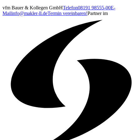
vfm Bauer & Kollegen GmbH
Telefon
08191 98555-00
E-
Mail
info@makler-ll.de
Termin vereinbaren!
Partner im