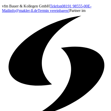
vfm Bauer & Kollegen GmbH
Telefon
08191 98555-00
E-
Mail
info@makler-ll.de
Termin vereinbaren!
Partner im